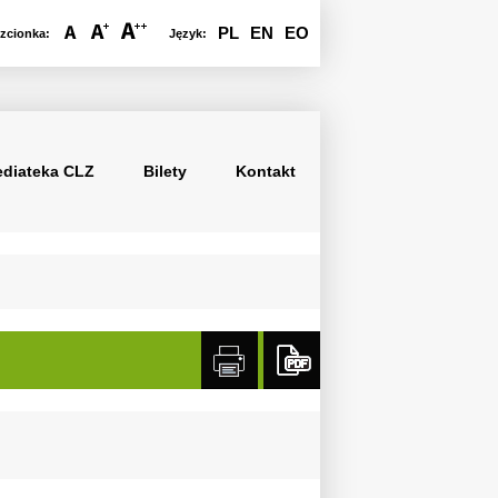
PL
EN
EO
zcionka:
Język:
Menu główne
diateka CLZ
Bilety
Kontakt