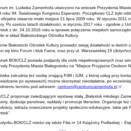
rum im. Ludwika Zamenhofa utworzono na wniosek Prezydenta Miasta 
 roku 94. Światowego Kongresu Esperanto. Początkowo CLZ było oddzi
 oficjalne otwarcie miało miejsce 21 lipca 2009 roku. W styczniu 2011 
ury. Po sześciu latach działalności, w styczniu 2017 roku - zgodnie z 
ystok z dn. 24.10.2016 roku w sprawie połączenia miejskich samorządow
ło w skład Białostockiego Ośrodka Kultury.
nie Białostocki Ośrodek Kultury prowadzi swoją działalność w dwóch si
ci się kino Forum i klub Fama, oraz przy ul. Warszawskiej 19 (dotych
nek BOK/CLZ posiada podjazdy dla osób niepełnosprawnych oraz win
ody Prezydenta Miasta Białegostoku na "Miejsce Przyjazne Osobom 
ówka zatrudnia też osobę znającą PJM i SJM, z której usług przy kon
wadzanie po wystawach) można skorzystać nieodpłatnie, po wcześniejs
odnieniu terminu pod adresem:
centrum@centrumzamenhofa.pl
.
CLZ proponuje zwiedzającym wystawę stałą „Białystok młodego Zamen
erty, dyskusje panelowe, wykłady i promocje literackie. Organizuje też
odzieży, wdraża nowoczesne projekty społeczno-edukacyjne, takie jak R
ystok”.
dynku BOK/CLZ mieści się także Filia nr 14 Książnicy Podlaskiej – Esp