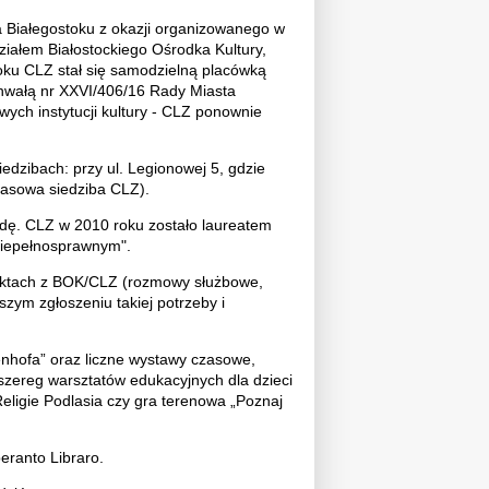
Białegostoku z okazji organizowanego w
ałem Białostockiego Ośrodka Kultury,
roku CLZ stał się samodzielną placówką
Uchwałą nr XXVI/406/16 Rady Miasta
ych instytucji kultury - CLZ ponownie
edzibach: przy ul. Legionowej 5, gdzie
czasowa siedziba CLZ).
dę. CLZ w 2010 roku zostało laureatem
Niepełnosprawnym".
taktach z BOK/CLZ (rozmowy służbowe,
zym zgłoszeniu takiej potrzeby i
hofa” oraz liczne wystawy czasowe,
 szereg warsztatów edukacyjnych dla dzieci
eligie Podlasia czy gra terenowa „Poznaj
eranto Libraro.