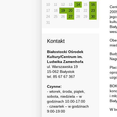
10
11
12
13
14
15
16
Cent
17
18
19
20
21
22
23
2009
jego
24
25
26
27
28
29
30
kult
31
Biał
wesz
Kontakt
Obec
mieś
Białostocki Ośrodek
Budy
Kultury/Centrum im.
Nagr
Ludwika Zamenhofa
ul. Warszawska 19
Plac
15-062 Białystok
opro
tel. 85 67 67 367
uzg
BOK/
Czynne:
konc
- wtorek, środa, piątek,
i mł
sobota, niedziela – w
Biał
godzinach 10.00-17:00
- czwartek – w godzinach
W bu
9:00-19:00