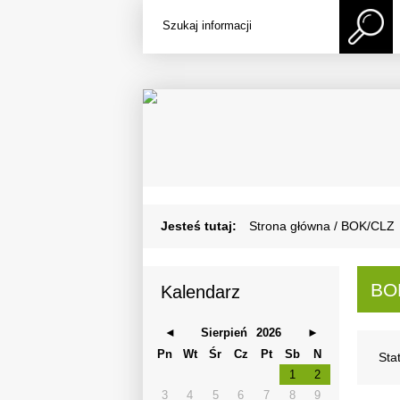
Jesteś na stronie: BOK/CLZ
Wyszukiwarka
Tutaj wpisz szukaną frazę:
Wyszukiwarka
Białostocki Ośrodek Kultury - BOK
Jesteś tutaj:
Strona główna
/
BOK/CLZ
Główna 
BO
Kalendarz
Kalendarz Sierpień 2026
◄
Sierpień
2026
►
Pn
Wt
Śr
Cz
Pt
Sb
N
Sta
1
2
3
4
5
6
7
8
9